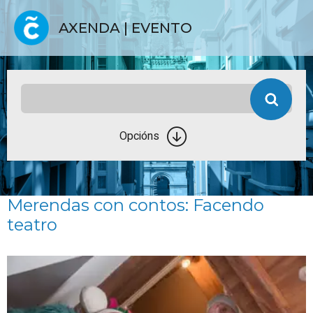
AXENDA | EVENTO
Opcións
Merendas con contos: Facendo
teatro