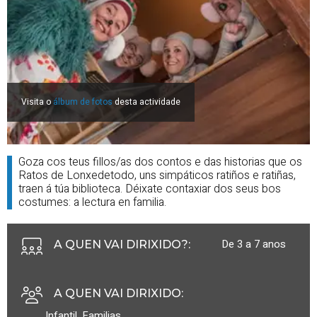
Visita o
álbum de fotos
desta actividade
Goza cos teus fillos/as dos contos e das historias que os
Ratos de Lonxedetodo, uns simpáticos ratiños e ratiñas,
traen á túa biblioteca. Déixate contaxiar dos seus bos
costumes: a lectura en familia.
De 3 a 7 anos
A QUEN VAI DIRIXIDO?
:
A QUEN VAI DIRIXIDO
:
Infantil
,
Familias