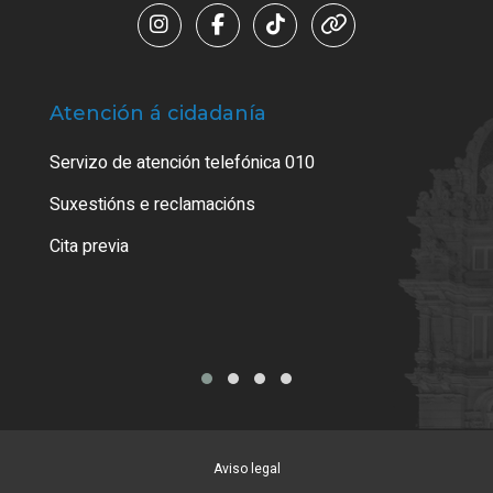
Atención á cidadanía
Trá
Servizo de atención telefónica 010
Empa
certi
Suxestións e reclamacións
Como
Cita previa
Tarx
Aviso legal