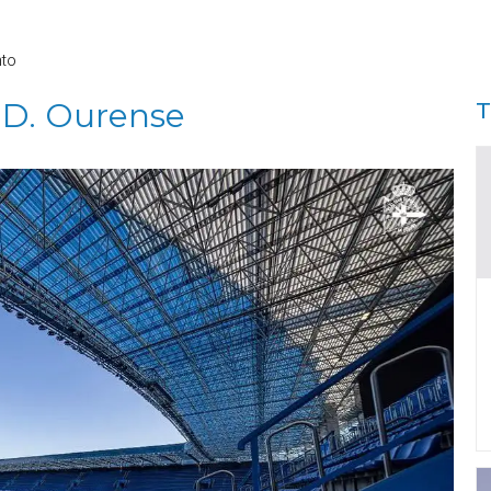
nto
U.D. Ourense
T