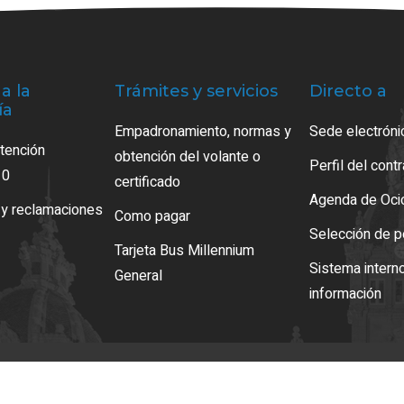
a la
Trámites y servicios
Directo a
ía
Empadronamiento, normas y
Sede electróni
atención
obtención del volante o
Perfil del cont
10
certificado
Agenda de Oci
 y reclamaciones
Como pagar
Selección de p
Tarjeta Bus Millennium
Sistema intern
General
información
iso legal
LOPD
Mapa web
Normas de uso
Accesibilidad
Gestion de Cookie