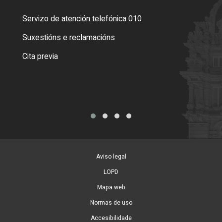
Servizo de atención telefónica 010
Empa
certi
Suxestións e reclamacións
Como
Cita previa
Tarx
Aviso legal
LOPD
Mapa web
Normas de uso
Accesibilidade