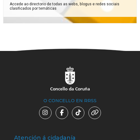
Accede ao directorio de todas as webs, blogus e redes sociais
clasificados por temáticas
O CONCELLO EN RRSS
Atención á cidadanía
Trá