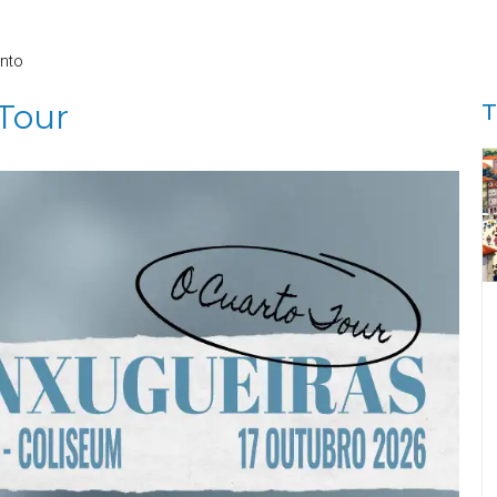
nto
Tour
T