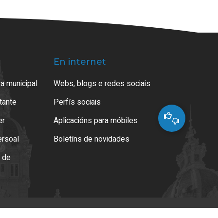
En internet
a municipal
Webs, blogs e redes sociais
atante
Perfís sociais
er
Aplicacións para móbiles
ersoal
Boletíns de novidades
o de
es