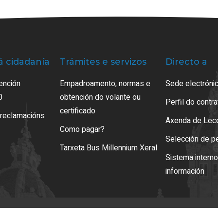
á cidadanía
Trámites e servizos
Directo a
ención
Empadroamento, normas e
Sede electrónic
0
obtención do volante ou
Perfil do contr
certificado
 reclamacións
Axenda de Lec
Como pagar?
Selección de p
Tarxeta Bus Millennium Xeral
Sistema intern
información
so legal
LOPD
Mapa web
Normas de uso
Accesibilidade
Xestión de cooki