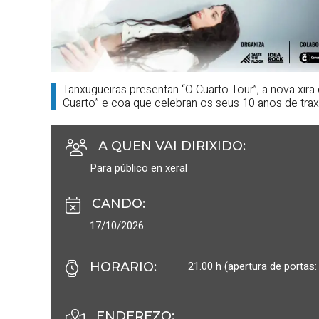
Tanxugueiras presentan “O Cuarto Tour”, a nova xir
Cuarto” e coa que celebran os seus 10 anos de trax
A QUEN VAI DIRIXIDO
:
Para público en xeral
CANDO
:
17/10/2026
21.00 h (apertura de portas:
HORARIO
:
ENDEREZO: