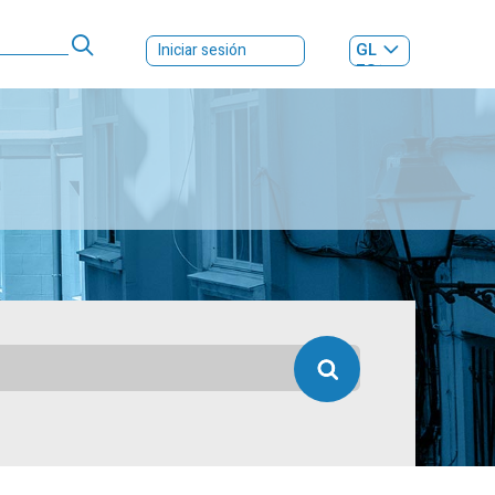
GL
Iniciar sesión
ES
|