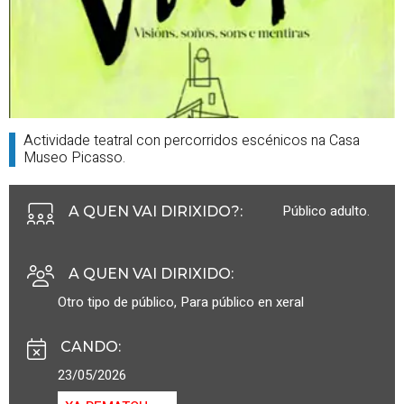
Actividade teatral con percorridos escénicos na Casa
Museo Picasso.
Público adulto.
A QUEN VAI DIRIXIDO?
:
A QUEN VAI DIRIXIDO
:
Otro tipo de público
,
Para público en xeral
CANDO
:
23/05/2026