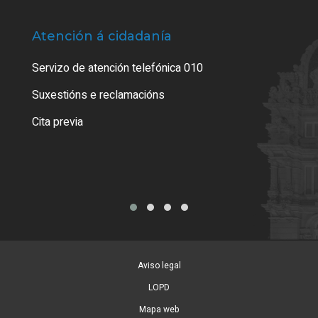
Atención á cidadanía
Trá
Servizo de atención telefónica 010
Empa
certi
Suxestións e reclamacións
Como
Cita previa
Tarx
Aviso legal
LOPD
Mapa web