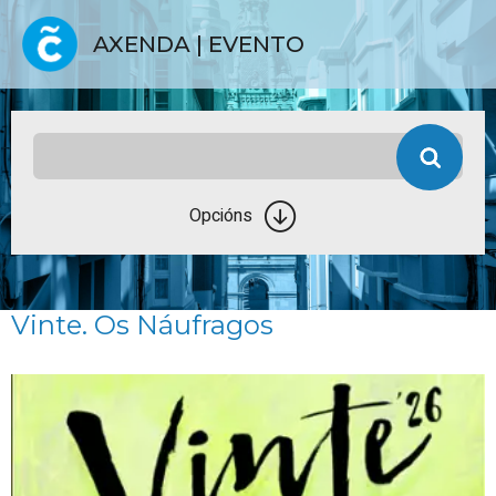
AXENDA | EVENTO
Opcións
Vinte. Os Náufragos