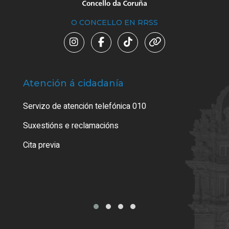
O CONCELLO EN RRSS
Atención á cidadanía
Trá
Servizo de atención telefónica 010
Empa
certi
Suxestións e reclamacións
Como
Cita previa
Tarx