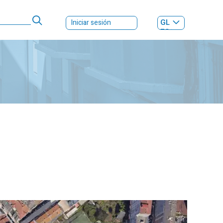
GL
Iniciar sesión
ES
|