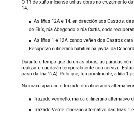
O 11 de xuño inícianse unhas obras no cruzamento das
14.
As liñas 12A e 14, en dirección aos Castros, de
de Eirís, rúa Abegondo e rúa Curtis, onde recuperan 
As liñas 1 e 12A, cando veñen dos Castros cara
Recuperan o itinerario habitual na ¡avda. da Conco
Durante o tempo que duren as obras, as paradas núm. 
realizar e quedarán temporalmente sen servizo. Estas 
paso da liña 12A). Polo que, temporalmente, a liña 1 pa
Na imaxe aparece o trazado dos itinerarios alternativo
Trazado vermello: marca o itinerario alternativ
Trazado Verde: itinerario alternativo das liñas