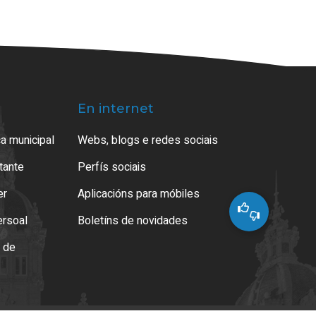
En internet
a municipal
Webs, blogs e redes sociais
atante
Perfís sociais
er
Aplicacións para móbiles
ersoal
Boletíns de novidades
o de