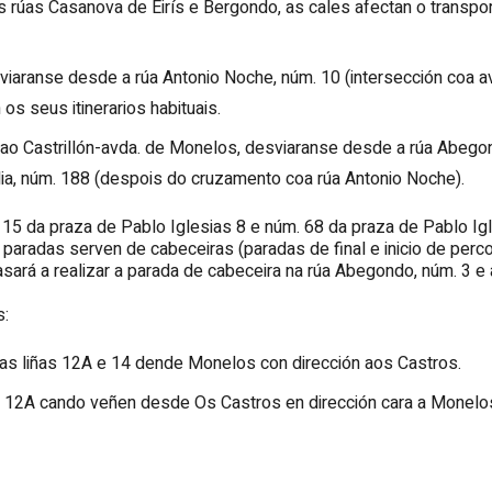
 rúas Casanova de Eirís e Bergondo, as cales afectan o transpor
sviaranse desde a rúa Antonio Noche, núm. 10 (intersección coa a
os seus itinerarios habituais.
 ao Castrillón-avda. de Monelos, desviaranse desde a rúa Abegon
rdia, núm. 188 (despois do cruzamento coa rúa Antonio Noche).
15 da praza de Pablo Iglesias 8 e núm. 68 da praza de Pablo Igl
paradas serven de cabeceiras (paradas de final e inicio de perco
sará a realizar a parada de cabeceira na rúa Abegondo, núm. 3 e a 
s:
o das liñas 12A e 14 dende Monelos con dirección aos Castros.
 1 e 12A cando veñen desde Os Castros en dirección cara a Monelo