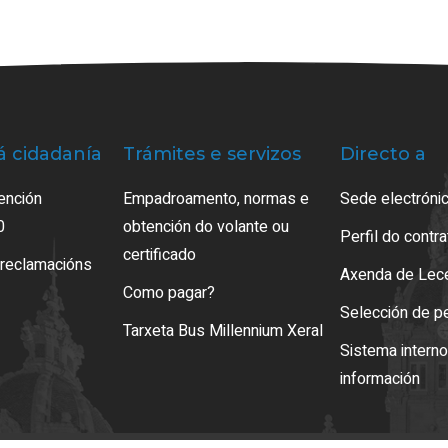
á cidadanía
Trámites e servizos
Directo a
ención
Empadroamento, normas e
Sede electrónic
0
obtención do volante ou
Perfil do contr
certificado
 reclamacións
Axenda de Lec
Como pagar?
Selección de p
Tarxeta Bus Millennium Xeral
Sistema intern
información