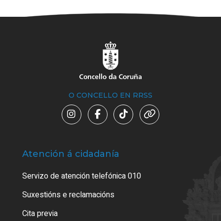
O CONCELLO EN RRSS
Atención á cidadanía
Trá
Servizo de atención telefónica 010
Empa
certi
Suxestións e reclamacións
Como
Cita previa