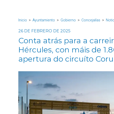
Inicio
Ayuntamiento
Gobierno
Concejalías
Noti
26 DE FEBRERO DE 2025
Conta atrás para a carrei
Hércules, con máis de 1.8
apertura do circuíto Cor