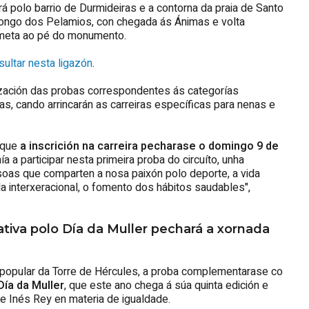
rá polo barrio de Durmideiras e a contorna da praia de Santo
 longo dos Pelamios, con chegada ás Ánimas e volta
n meta ao pé do monumento.
ultar nesta ligazón
.
ización das probas correspondentes ás categorías
as, cando arrincarán as carreiras específicas para nenas e
 que
a inscrición na carreira pecharase o domingo 9 de
 a participar nesta primeira proba do circuíto, unha
ersoas que comparten a nosa paixón polo deporte, a vida
ala interxeracional, o fomento dos hábitos saudables",
iva polo Día da Muller pechará a xornada
a popular da Torre de Hércules, a proba complementarase co
ía da Muller
, que este ano chega á súa quinta edición e
e Inés Rey en materia de igualdade.