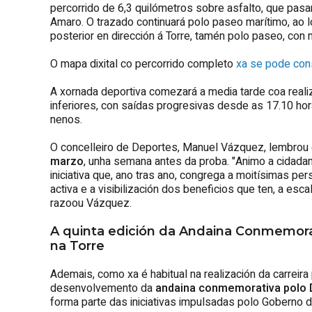
percorrido de 6,3 quilómetros sobre asfalto, que pasa
Amaro. O trazado continuará polo paseo marítimo, ao
posterior en dirección á Torre, tamén polo paseo, co
O mapa dixital co percorrido completo
xa se pode cons
A xornada deportiva comezará a media tarde coa real
inferiores, con saídas progresivas desde as 17.10 hor
nenos.
O concelleiro de Deportes, Manuel Vázquez, lembrou
marzo
, unha semana antes da proba. "Animo a cidadanía
iniciativa que, ano tras ano, congrega a moitísimas p
activa e a visibilización dos beneficios que ten, a esc
razoou Vázquez.
A quinta edición da Andaina Conmemorat
na Torre
Ademais, como xa é habitual na realización da carreir
desenvolvemento da
andaina conmemorativa polo D
forma parte das iniciativas impulsadas polo Goberno d