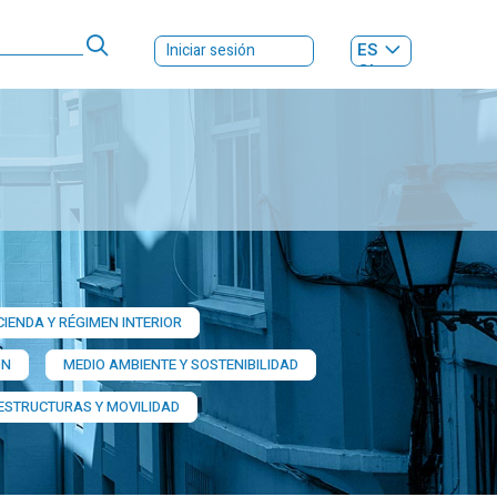
ES
Iniciar sesión
GL
IENDA Y RÉGIMEN INTERIOR
ÓN
MEDIO AMBIENTE Y SOSTENIBILIDAD
AESTRUCTURAS Y MOVILIDAD