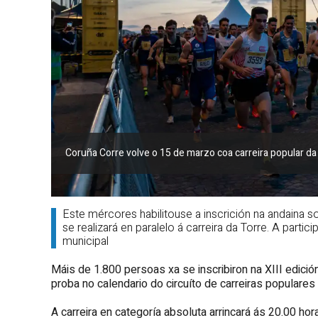
Coruña Corre volve o 15 de marzo coa carreira popular da
Este mércores habilitouse a inscrición na andaina so
se realizará en paralelo á carreira da Torre. A partic
municipal
Máis de 1.800 persoas xa se inscribiron na XIII edici
proba no calendario do circuíto de carreiras populare
A carreira en categoría absoluta arrincará ás 20.00 h