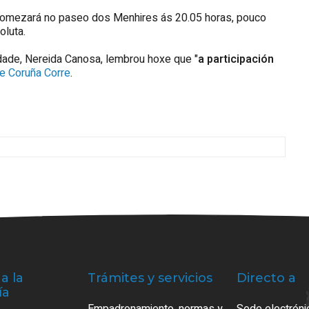
, comezará no paseo dos Menhires ás 20.05 horas, pouco
oluta.
aldade, Nereida Canosa, lembrou hoxe que "
a participación
de Coruña Corre
.
a la
Trámites y servicios
Directo a
ía