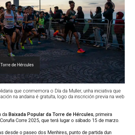
 Torre de Hércules
lidaria que conmemora o Día da Muller, unha iniciativa que
ipación na andaina é gratuíta, logo da inscrición previa na web
ón da
Baixada Popular da Torre de Hércules
, primeira
s Coruña Corre 2025, que terá lugar o sábado 15 de marzo.
oras desde o paseo dos Menhires, punto de partida dun