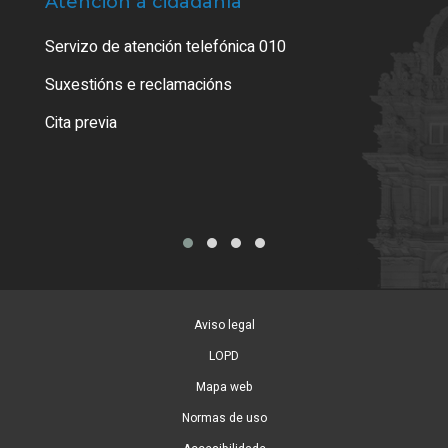
Atención á cidadanía
Trá
Servizo de atención telefónica 010
Empa
certi
Suxestións e reclamacións
Como
Cita previa
Tarx
Aviso legal
LOPD
Mapa web
Normas de uso