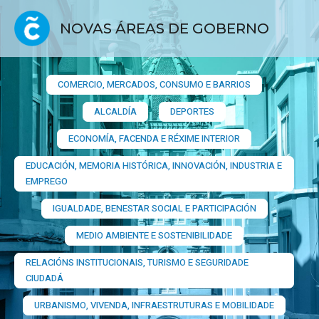
NOVAS ÁREAS DE GOBERNO
COMERCIO, MERCADOS, CONSUMO E BARRIOS​
ALCALDÍA
DEPORTES
ECONOMÍA, FACENDA E RÉXIME INTERIOR
EDUCACIÓN, MEMORIA HISTÓRICA, INNOVACIÓN, INDUSTRIA E
EMPREGO
IGUALDADE, BENESTAR SOCIAL E PARTICIPACIÓN
MEDIO AMBIENTE E SOSTENIBILIDADE
RELACIÓNS INSTITUCIONAIS, TURISMO E SEGURIDADE
CIUDADÁ
URBANISMO, VIVENDA, INFRAESTRUTURAS E MOBILIDADE