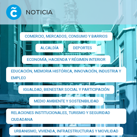
NOTICIA
COMERCIO, MERCADOS, CONSUMO Y BARRIOS​
ALCALDÍA
DEPORTES
ECONOMÍA, HACIENDA Y RÉGIMEN INTERIOR
EDUCACIÓN, MEMORIA HISTÓRICA, INNOVACIÓN, INDUSTRIA Y
EMPLEO
IGUALDAD, BIENESTAR SOCIAL Y PARTICIPACIÓN
MEDIO AMBIENTE Y SOSTENIBILIDAD
RELACIONES INSTITUCIONALES, TURISMO Y SEGURIDAD
CIUDADANA
URBANISMO, VIVIENDA, INFRAESTRUCTURAS Y MOVILIDAD