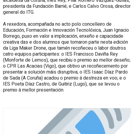
alcaldesa da Coruña, Inés Rey; Pilar Romero Vázquez-Gulías,
presidenta da Fundación Barrié; e Carlos Calvo Orosa, director
general do ITG.
A rexedora, acompañada no acto polo concelleiro de
Educación, Formación e Innovación Tecnolóxica, Juan Ignacio
Borrego, puxo en valor a implicación, enxeño e capacidade
creativa das e dos alumnos que tomaron parte nesta edición
da Liga Maker Drone, que tamén recoñeceu o labor doutros
catro equipos participantes: o IES Francisco Daviña Rey
(Monforte de Lemos), que recibiu o premio ao mellor deseño;
o CPR Las Acacias (Vigo), que obtivo un recoñecemento por
presentar a solución máis disruptiva; o IES Isaac Díaz Pardo
de Sada (A Coruña) acadou o premio á destreza en voo; e o
IES Poeta Díaz Castro, de Guitiriz (Lugo), que se levou o
premio á mellor presentación.