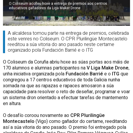
O Coliseum acolleu hoxe a entrega de premios aos centros
educativos gañadores da Liga Maker Drone
A alcaldesa tomou parte na entrega de premios, celebrada
este venres no Coliseum. O CPR Plurilingüe Montecastelo
reeditou a súa vitoria do ano pasado neste certame
organizado pola Fundación Barrié e o ITG
O Coliseum da Coruña abriu hoxe as súas portas aos máis de
170 alumnos e alumnas participantes na
V Liga Make Drone
,
unha iniciativa organizada pola
Fundación Barrié
e o
ITG
que
congregou a 17 centros educativos de toda Galicia nunha
xornada na que as rapazas e rapaces amosaron a súa
capacidade para resolver o reto de deseñar, programar e voar
un sistema dron orientado a efectuar tarefas de mantemento
en altura.
O desafío coroou novamente ao
CPR Plurilingüe
Montecastelo
(Vigo) como gañador do certame, reeditando
así a súa vitoria do ano pasado. O premio foi entregado pola