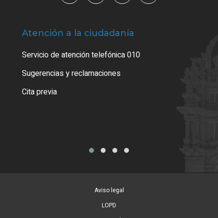
Atención a la ciudadanía
Trá
Servicio de atención telefónica 010
Empa
o cer
Sugerencias y reclamaciones
Como
Cita previa
Tarj
Aviso legal
LOPD