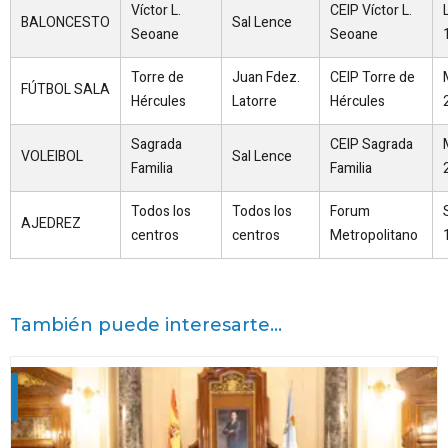
Víctor L.
CEIP Víctor L.
BALONCESTO
Sal Lence
Seoane
Seoane
Torre de
Juan Fdez.
CEIP Torre de
FÚTBOL SALA
Hércules
Latorre
Hércules
Sagrada
CEIP Sagrada
VOLEIBOL
Sal Lence
Familia
Familia
Todos los
Todos los
Forum
AJEDREZ
centros
centros
Metropolitano
También puede interesarte...