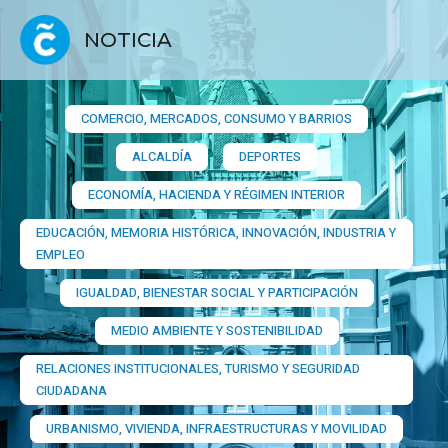
NOTICIA
COMERCIO, MERCADOS, CONSUMO Y BARRIOS​
ALCALDÍA
DEPORTES
ECONOMÍA, HACIENDA Y RÉGIMEN INTERIOR
EDUCACIÓN, MEMORIA HISTÓRICA, INNOVACIÓN, INDUSTRIA Y
EMPLEO
IGUALDAD, BIENESTAR SOCIAL Y PARTICIPACIÓN
MEDIO AMBIENTE Y SOSTENIBILIDAD
RELACIONES INSTITUCIONALES, TURISMO Y SEGURIDAD
CIUDADANA
URBANISMO, VIVIENDA, INFRAESTRUCTURAS Y MOVILIDAD