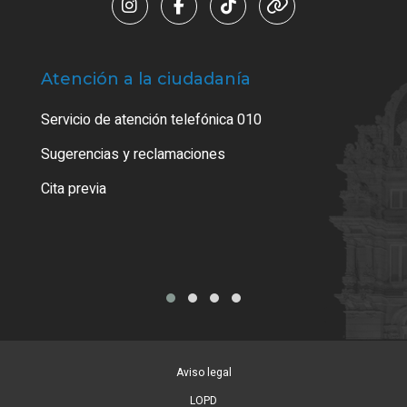
Atención a la ciudadanía
Trá
Servicio de atención telefónica 010
Empa
o cer
Sugerencias y reclamaciones
Como
Cita previa
Tarj
Aviso legal
LOPD