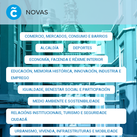
NOVAS
COMERCIO, MERCADOS, CONSUMO E BARRIOS​
ALCALDÍA
DEPORTES
ECONOMÍA, FACENDA E RÉXIME INTERIOR
EDUCACIÓN, MEMORIA HISTÓRICA, INNOVACIÓN, INDUSTRIA E
EMPREGO
IGUALDADE, BENESTAR SOCIAL E PARTICIPACIÓN
MEDIO AMBIENTE E SOSTENIBILIDADE
RELACIÓNS INSTITUCIONAIS, TURISMO E SEGURIDADE
CIUDADÁ
URBANISMO, VIVENDA, INFRAESTRUTURAS E MOBILIDADE