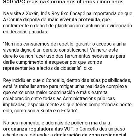
800 VPO máis na Coruña nos últimos cinco anos
Na visita a Xuxán, Inés Rey fixo fincapé na importancia de que
A Coruña dispoña de
máis vivenda protexida
, que
contrarreste o déficit de planificación e actuación evidenciado
en décadas pasadas.
"Non nos cansaremos de repetilo: garantir o acceso a unha
vivenda digna é un dereito constitucional. Vulnerar este
dereito ou non facer uso das ferramentas necesarias para
darlle cumprimento é esquecer por que somos
representantes electos da cidadanía", dixo.
Rey incidiu en que o Concello, dentro das súas posibilidades,
está "a traballar arreo para mitigar unha realidade complexa
que esixe unha maior coordinación e máis estreita
colaboración entre todas as Administracións públicas
implicadas, especialmente as que teñen competencias neste
eido, como son a Xunta e o Estado".
No seu momento, e ademais de poñer en marcha a
ordenanza reguladora das VUT
, o Concello deu un paso
adiante para defender a
declaración da zona residencial