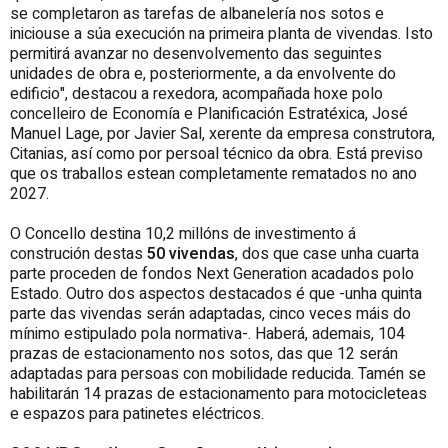
se completaron as tarefas de albanelería nos sotos e
iniciouse a súa execución na primeira planta de vivendas. Isto
permitirá avanzar no desenvolvemento das seguintes
unidades de obra e, posteriormente, a da envolvente do
edificio", destacou a rexedora, acompañada hoxe polo
concelleiro de Economía e Planificación Estratéxica, José
Manuel Lage, por Javier Sal, xerente da empresa construtora,
Citanias, así como por persoal técnico da obra. Está previso
que os traballos estean completamente rematados no ano
2027.
O Concello destina 10,2 millóns de investimento á
construción destas
50 vivendas
, dos que case unha cuarta
parte proceden de fondos Next Generation acadados polo
Estado. Outro dos aspectos destacados é que -unha quinta
parte das vivendas serán adaptadas, cinco veces máis do
mínimo estipulado pola normativa-. Haberá, ademais, 104
prazas de estacionamento nos sotos, das que 12 serán
adaptadas para persoas con mobilidade reducida. Tamén se
habilitarán 14 prazas de estacionamento para motocicleteas
e espazos para patinetes eléctricos.