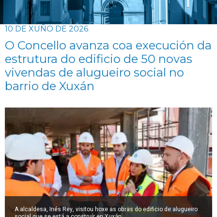
10 DE XUÑO DE 2026
O Concello avanza coa execución da
estrutura do edificio de 50 novas
vivendas de alugueiro social no
barrio de Xuxán
A alcaldesa, Inés Rey, visitou hoxe as obras do edificio de alugueiro
social que se está a construír en Xuxán