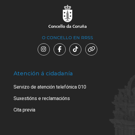
O CONCELLO EN RRSS
Atención á cidadanía
Trá
Servizo de atención telefónica 010
Empa
certi
Suxestións e reclamacións
Como
Cita previa
Tarx