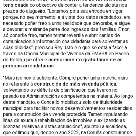
tensionada
co obxectivo de conter a tendencia alcista nos
prezos do alugueiro. "Loitamos pola súa entrada en vigor
porque, no seu momento, e á vista dos datos recadados, era
necesario poñer freo a unha realidade que devoraba, e sigue
a devorar, a meirande parte dos ingresos das familias. E non
só poñerlle freo, tamén tentar revertila e abrir canles de
comunicación e información coa cidadanía para solventar as
súas dúbidas", precisou Rey. Isto é o que se está a facer a
través da Oficina Municipal de Vivenda da EMVSA en Paseo
de Rolda, que ofrece
asesoramento gratuítamente ás
persoas arrendatarias
.
"Mais iso non é suficiente. Cómpre poñer unha marcha máis
no referente á
construción de máis vivenda pública
,
solventando os déficits de planificación que tiveron no
pasado as Administracións competentes na materia. Ao longo
deste mandato, o Concello mobilizou solo de titularidade
municipal para facilitar novos desenvolvementos residenciais
para a construción de vivenda protexida. Tamén impulsando
liñas de axuda á rehabilitación de inmobles e axilizando as
licenzas relativas a estas actuacións", apuntou a alcaldesa,
que estimou que, desde o ano 2022, na Coruña construíronse