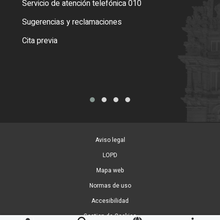
Servicio de atención telefónica 010
Empa
o cer
Sugerencias y reclamaciones
Como
Cita previa
Tarj
Aviso legal
LOPD
Mapa web
Normas de uso
Accesibilidad
Gestion de Cookies