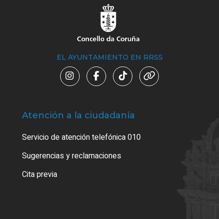
EL AYUNTAMIENTO EN RRSS
Atención a la ciudadanía
Trá
Servicio de atención telefónica 010
Empa
o cer
Sugerencias y reclamaciones
Como
Cita previa
Tarj