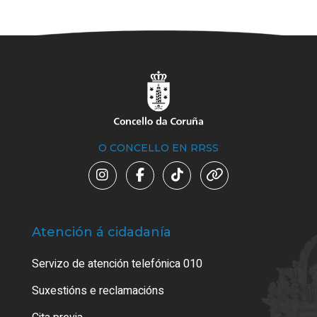
O CONCELLO EN RRSS
Atención á cidadanía
Trá
Servizo de atención telefónica 010
Empa
certi
Suxestións e reclamacións
Como