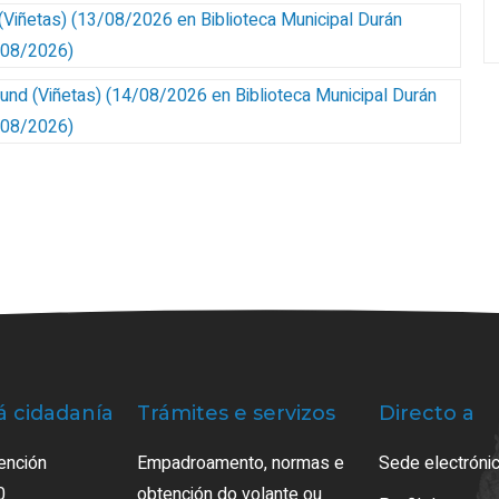
(Viñetas)
(
13/08/2026
en Biblioteca Municipal Durán
3/08/2026
)
und (Viñetas)
(
14/08/2026
en Biblioteca Municipal Durán
4/08/2026
)
á cidadanía
Trámites e servizos
Directo a
ención
Empadroamento, normas e
Sede electrónic
0
obtención do volante ou