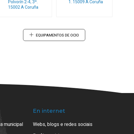
Polvorín 2-4, 3º.
1.
15009
A Coruña
15002
A Coruña
EQUIPAMENTOS DE OCIO
En internet
a municipal
Webs, blogs e redes sociais