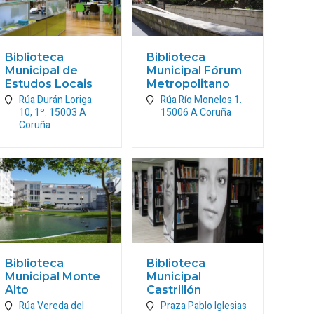
Biblioteca
Biblioteca
Municipal de
Municipal Fórum
Estudos Locais
Metropolitano
Rúa Durán Loriga
Rúa Río Monelos 1.
10, 1º.
15003
A
15006
A Coruña
Coruña
Biblioteca
Biblioteca
Municipal Monte
Municipal
Alto
Castrillón
Rúa Vereda del
Praza Pablo Iglesias