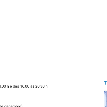
T
.00 h e das 16.00 ás 20.30 h
h
 de decembro)