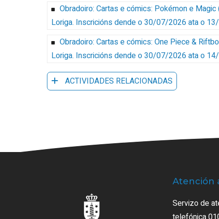
Obradoiro: Cartas e cómics: Pokémon e Magic 
Loriga
.
Inscricións dende o 30/07/2026 ata o 1
Obradoiro: Cartas e cómics: One Piece & Riftbo
Loriga
.
Inscricións dende o 30/07/2026 ata o 1
ACTIVIDADES RELACIONADAS
Atención 
Servizo de at
telefónica 01