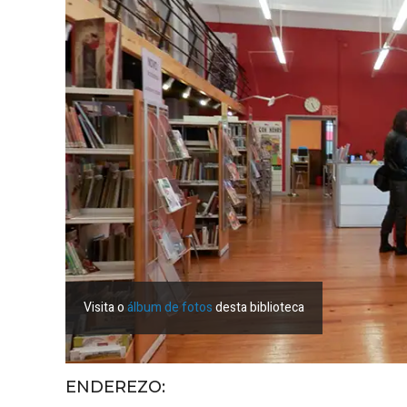
Visita o
álbum de fotos
desta biblioteca
ENDEREZO: