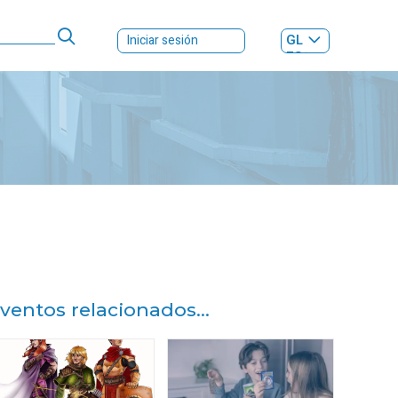
GL
Iniciar sesión
ES
|
ventos relacionados...