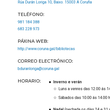
Rúa Durán Loriga 10, Baixo.
15003
A Coruña
TELÉFONO
:
981 184 388
683 228 973
PÁXINA WEB
:
http://www.coruna.gal/bibliotecas
CORREO ELECTRÓNICO
:
bduranloriga@coruna.gal
HORARIO
:
Inverno e verán
Luns a venres das 12.00 ás 14
Sábados das 10.00 ás 14.00 
Nadal
(pechada os días 24 e 31