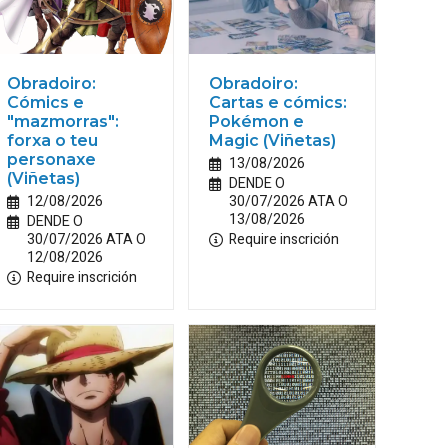
Obradoiro:
Obradoiro:
Cómics e
Cartas e cómics:
"mazmorras":
Pokémon e
forxa o teu
Magic (Viñetas)
personaxe
13/08/2026
(Viñetas)
DENDE O
12/08/2026
30/07/2026 ATA O
13/08/2026
DENDE O
30/07/2026 ATA O
Require inscrición
12/08/2026
Require inscrición