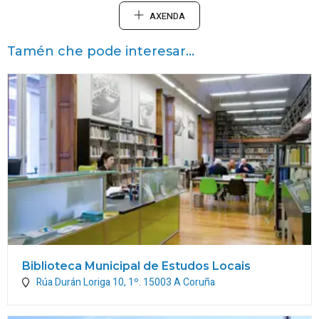
AXENDA
Tamén che pode interesar...
Biblioteca Municipal de Estudos Locais
Rúa Durán Loriga 10, 1º.
15003
A Coruña