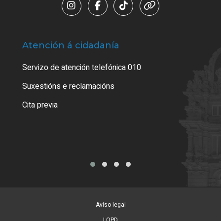
Atención á cidadanía
Trá
Servizo de atención telefónica 010
Empa
certi
Suxestións e reclamacións
Como
Cita previa
Tarx
Aviso legal
LOPD