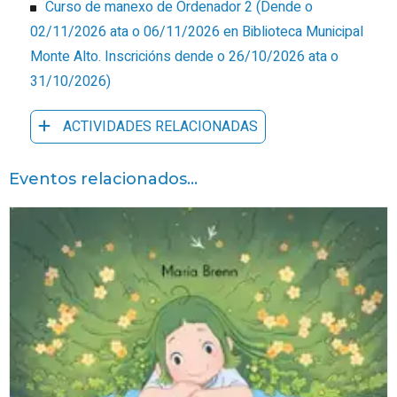
Curso de manexo de Ordenador 2
(
Dende o
02/11/2026 ata o 06/11/2026
en Biblioteca Municipal
Monte Alto
.
Inscricións dende o 26/10/2026 ata o
31/10/2026
)
ACTIVIDADES RELACIONADAS
Eventos relacionados...