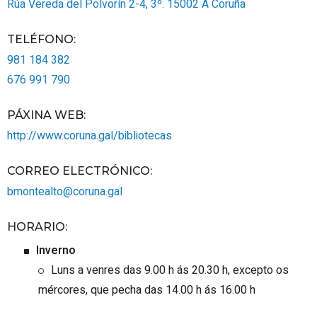
Rúa Vereda del Polvorín 2-4, 3º.
15002
A Coruña
TELÉFONO
:
981 184 382
676 991 790
PÁXINA WEB
:
http://www.coruna.gal/bibliotecas
CORREO ELECTRÓNICO
:
bmontealto@coruna.gal
HORARIO
:
Inverno
Luns a venres das 9.00 h ás 20.30 h, excepto os
mércores, que pecha das 14.00 h ás 16.00 h