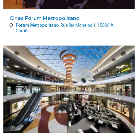
Cines Fórum Metropolitano
Fórum Metropolitano
.
Rúa Río Monelos 1.
15006
A
Coruña