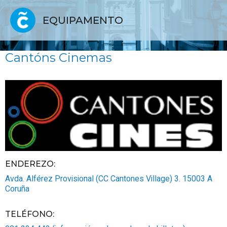
EQUIPAMENTO
Cantóns Cinemas
ENDEREZO:
Avda. Alférez Provisional (CC Cantones Village) 3.
15003
A
Coruña
TELÉFONO
: