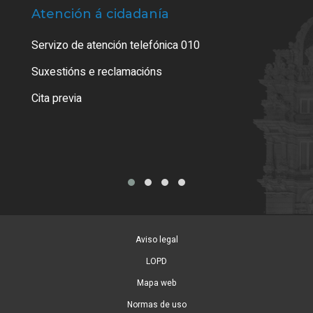
Atención á cidadanía
Trá
Servizo de atención telefónica 010
Empa
certi
Suxestións e reclamacións
Como
Cita previa
Tarx
Aviso legal
LOPD
Mapa web
Normas de uso