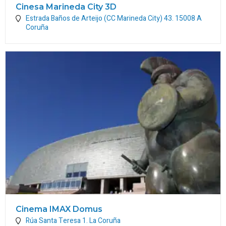
Cinesa Marineda City 3D
Estrada Baños de Arteijo (CC Marineda City) 43.
15008
A
Coruña
Cinema IMAX Domus
Rúa Santa Teresa 1.
La Coruña