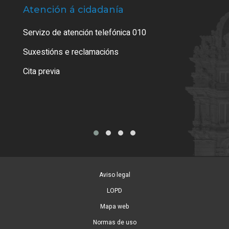
Atención á cidadanía
Trá
Servizo de atención telefónica 010
Empa
certi
Suxestións e reclamacións
Como
Cita previa
Tarx
Aviso legal
LOPD
Mapa web
Normas de uso