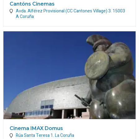
Cantóns Cinemas
Avda. Alférez Provisional (CC Cantones Village) 3.
15003
A Coruña
Cinema IMAX Domus
Rúa Santa Teresa 1.
La Coruña