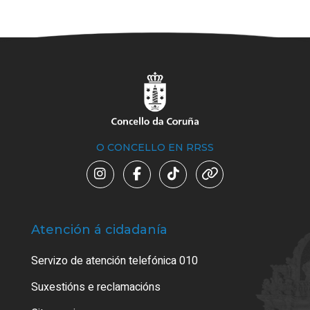
O CONCELLO EN RRSS
Atención á cidadanía
Trá
Servizo de atención telefónica 010
Empa
certi
Suxestións e reclamacións
Como