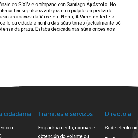
e finais do S.XIV e o tímpano con Santiago
Apóstolo
. No
nterior hai sepulcros antigos e un púlpito en pedra do
tacan as imaxes da
Virxe e o Neno
,
A Virxe do leite
e
oncello da cidade e nunha das súas torres (actualmente só
efensa da praza. Estaba dedicada nas súas orixes aos
á cidadanía
Trámites e servizos
Directo a
ención
Empadroamento, normas e
Sede electrónic
0
obtención do volante ou