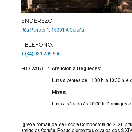
ENDEREZO:
Rúa Parrote 1.
15001
A Coruña
TELÉFONO
:
+ (34) 981 205 696
Atención a fregueses:
HORARIO
:
Luns a venres de 11:30 h. a 13:30 h. e d
Misas:
Luns a sábado ás 20:00 h. Domingos e f
Igrexa románica
, da Escola Compostelá do S. XII si
antigo da Coruña. Posúe elementos ojivales dos S.XIV 