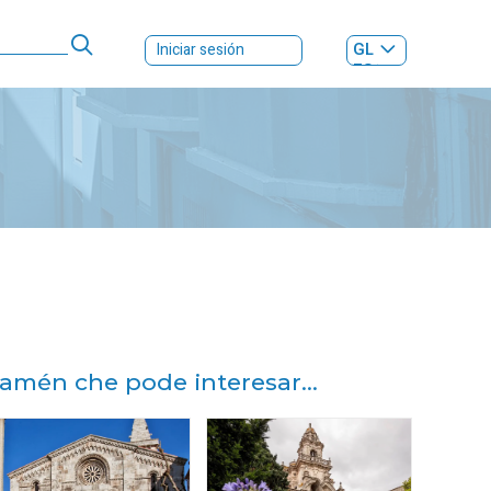
GL
Iniciar sesión
ES
|
amén che pode interesar...