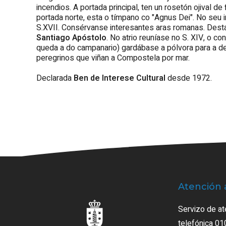
incendios. A portada principal, ten un rosetón ojival d
portada norte, esta o tímpano co "Agnus Dei". No seu i
S.XVII. Consérvanse interesantes aras romanas. Des
Santiago Apóstolo
. No atrio reuníase no S. XIV, o c
queda a do campanario) gardábase a pólvora para a d
peregrinos que viñan a Compostela por mar.
Declarada
Ben de Interese Cultural
desde 1972.
Atención 
Servizo de at
telefónica 01