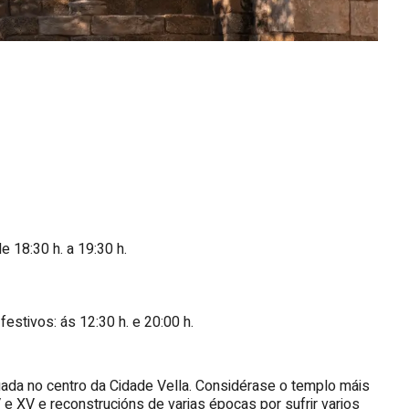
e 18:30 h. a 19:30 h.
estivos: ás 12:30 h. e 20:00 h.
tuada no centro da Cidade Vella. Considérase o templo máis
e XV e reconstrucións de varias épocas por sufrir varios