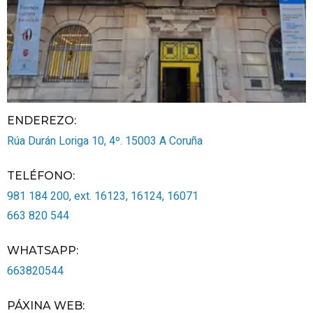
ENDEREZO:
Rúa Durán Loriga 10, 4º.
15003
A Coruña
TELÉFONO
:
981 184 200, ext. 16123, 16124, 16071
663 820 544
WHATSAPP
:
663820544
PÁXINA WEB
: