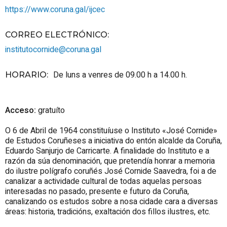
https://www.coruna.gal/ijcec
CORREO ELECTRÓNICO
:
institutocornide@coruna.gal
De luns a venres de 09.00 h a 14.00 h.
HORARIO
:
Acceso:
gratuíto
O 6 de Abril de 1964 constituíuse o Instituto «José Cornide»
de Estudos Coruñeses a iniciativa do entón alcalde da Coruña,
Eduardo Sanjurjo de Carricarte. A finalidade do Instituto e a
razón da súa denominación, que pretendía honrar a memoria
do ilustre polígrafo coruñés José Cornide Saavedra, foi a de
canalizar a actividade cultural de todas aquelas persoas
interesadas no pasado, presente e futuro da Coruña,
canalizando os estudos sobre a nosa cidade cara a diversas
áreas: historia, tradicións, exaltación dos fillos ilustres, etc.