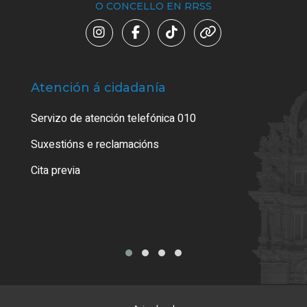
O CONCELLO EN RRSS
Atención á cidadanía
Trá
Servizo de atención telefónica 010
Empa
certi
Suxestións e reclamacións
Como
Cita previa
Tarx