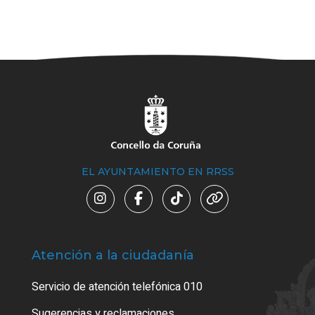
EL AYUNTAMIENTO EN RRSS
Atención a la ciudadanía
Trá
Servicio de atención telefónica 010
Empa
o cer
Sugerencias y reclamaciones