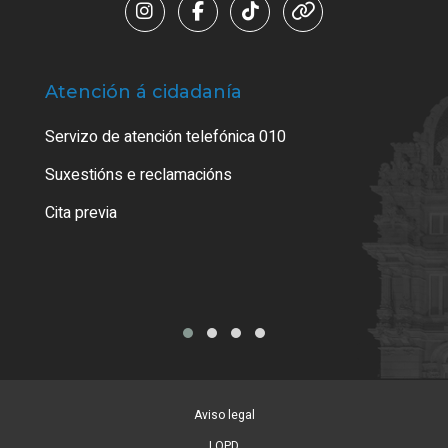
Atención á cidadanía
Trá
Servizo de atención telefónica 010
Empa
certi
Suxestións e reclamacións
Como
Cita previa
Tarx
Aviso legal
LOPD