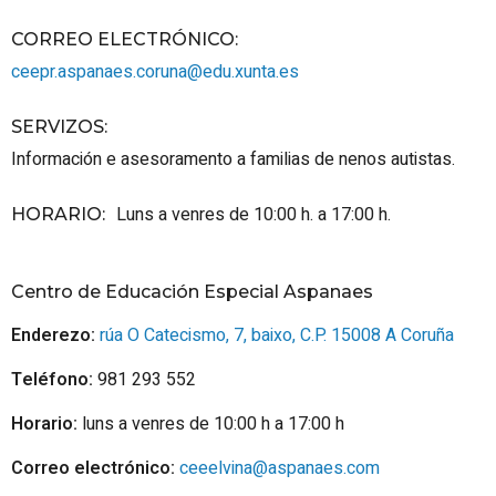
CORREO ELECTRÓNICO
:
ceepr.aspanaes.coruna@edu.xunta.es
SERVIZOS
:
Información e asesoramento a familias de nenos autistas.
Luns a venres de 10:00 h. a 17:00 h.
HORARIO
:
Centro de Educación Especial Aspanaes
Enderezo:
rúa O Catecismo, 7, baixo, C.P. 15008 A Coruña
Teléfono:
981 293 552
Horario:
luns a venres de 10:00 h a 17:00 h
Correo electrónico:
ceeelvina@aspanaes.com