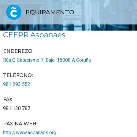
EQUIPAMENTO
CEEPR Aspanaes
ENDEREZO:
Rúa O Catecismo 7, Bajo.
15008
A Coruña
TELÉFONO
:
981 293 552
FAX
:
981 130 787
PÁXINA WEB
:
http://www.aspanaes.org