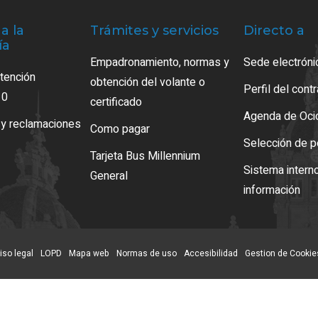
a la
Trámites y servicios
Directo a
ía
Empadronamiento, normas y
Sede electróni
atención
obtención del volante o
Perfil del cont
10
certificado
Agenda de Oci
 y reclamaciones
Como pagar
Selección de p
Tarjeta Bus Millennium
Sistema intern
General
información
iso legal
LOPD
Mapa web
Normas de uso
Accesibilidad
Gestion de Cookie