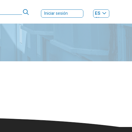
ES
Iniciar sesión
GL