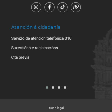
Atención á cidadanía
Trá
Servizo de atención telefónica 010
Empa
certi
Suxestións e reclamacións
Como
Cita previa
Tarx
Aviso legal