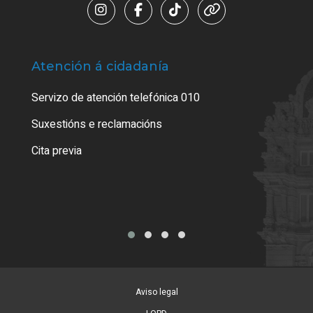
Atención á cidadanía
Trá
Servizo de atención telefónica 010
Empa
certi
Suxestións e reclamacións
Como
Cita previa
Tarx
Aviso legal