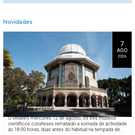
Novidades
7
AGO
2026
Aquarium Finisterrae, Casa das Ciencias e
Domus axustarán o seu horario de peche
no día da eclipse
O vindeiro mércores 12 de agosto, os tres museos
científicos coruñeses rematarán a xornada de actividade
ás 18.00 horas, dúas antes do habitual na tempada de