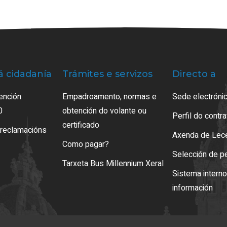
á cidadanía
Trámites e servizos
Directo a
ención
Empadroamento, normas e
Sede electrónic
0
obtención do volante ou
Perfil do contr
certificado
 reclamacións
Axenda de Lec
Como pagar?
Selección de p
Tarxeta Bus Millennium Xeral
Sistema intern
información