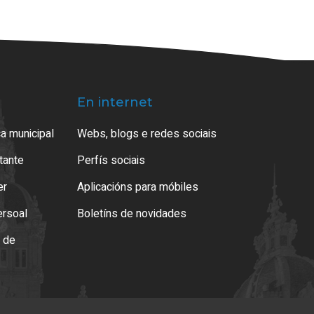
En internet
a municipal
Webs, blogs e redes sociais
atante
Perfís sociais
er
Aplicacións para móbiles
ersoal
Boletíns de novidades
o de