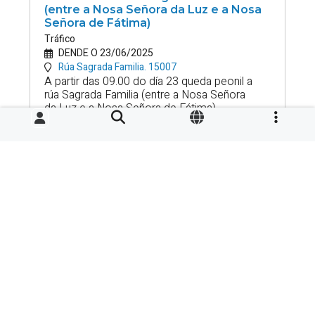
(entre a Nosa Señora da Luz e a Nosa
Señora de Fátima)
Tráfico
DENDE O 23/06/2025
Rúa Sagrada Familia.
15007
A partir das 09.00 do día 23 queda peonil a
rúa Sagrada Familia (entre a Nosa Señora
da Luz e a Nosa Señora de Fátima)
Obras na avenida da Sardiñeira
Autobuses urbanos
DENDE O 20/05/2025
Avda. Sardiñeira.
Desde o martes 20 de maio, a partir das
9.30 horas, córtase ao tráfico a avenida da
Sardiñeira debido a obras de saneamento.
Peonalización de Paio Gómez