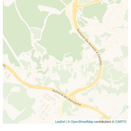
Leaflet
| ©
OpenStreetMap
contributors ©
CARTO