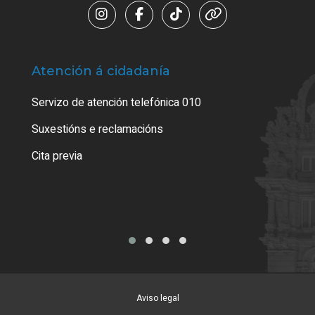
Atención á cidadanía
Trá
Servizo de atención telefónica 010
Empa
certi
Suxestións e reclamacións
Como
Cita previa
Tarx
Aviso legal