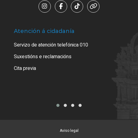
Atención á cidadanía
Trá
Servizo de atención telefónica 010
Empa
certi
Suxestións e reclamacións
Como
Cita previa
Tarx
Aviso legal