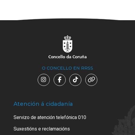
O CONCELLO EN RRSS
Atención á cidadanía
Trá
Servizo de atención telefónica 010
Empa
certi
Suxestións e reclamacións