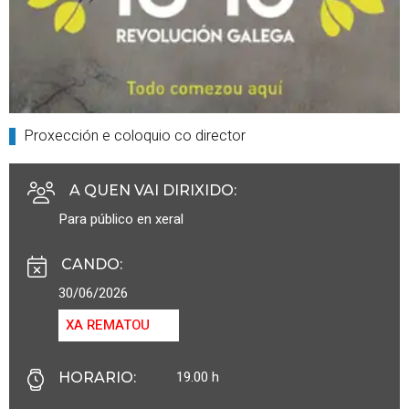
Proxección e coloquio co director
A QUEN VAI DIRIXIDO
:
Para público en xeral
CANDO
:
30/06/2026
XA REMATOU
19.00 h
HORARIO
: