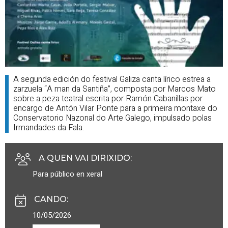
A segunda edición do festival Galiza canta lírico estrea a
zarzuela “A man da Santiña”, composta por Marcos Mato
sobre a peza teatral escrita por Ramón Cabanillas por
encargo de Antón Vilar Ponte para a primeira montaxe do
Conservatorio Nazonal do Arte Galego, impulsado polas
Irmandades da Fala.
A QUEN VAI DIRIXIDO
:
Para público en xeral
CANDO
:
10/05/2026