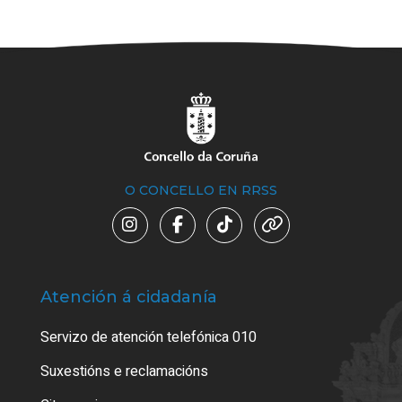
O CONCELLO EN RRSS
Atención á cidadanía
Trá
Servizo de atención telefónica 010
Empa
certi
Suxestións e reclamacións
Como