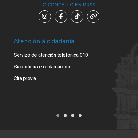
O CONCELLO EN RRSS
Atención á cidadanía
Trá
Servizo de atención telefónica 010
Empa
certi
Suxestións e reclamacións
Como
Cita previa
Tarx