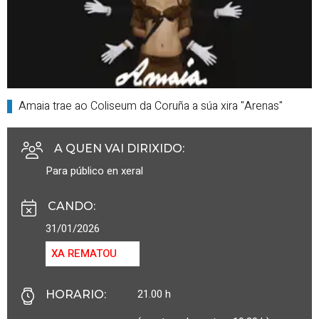
Amaia trae ao Coliseum da Coruña a súa xira "Arenas"
A QUEN VAI DIRIXIDO
:
Para público en xeral
CANDO
:
31/01/2026
XA REMATOU
21.00 h
HORARIO
: