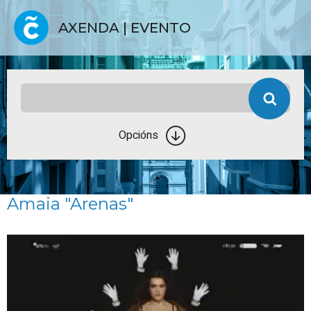
AXENDA | EVENTO
Opcións
Amaia "Arenas"