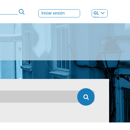
GL
Iniciar sesión
ES
|