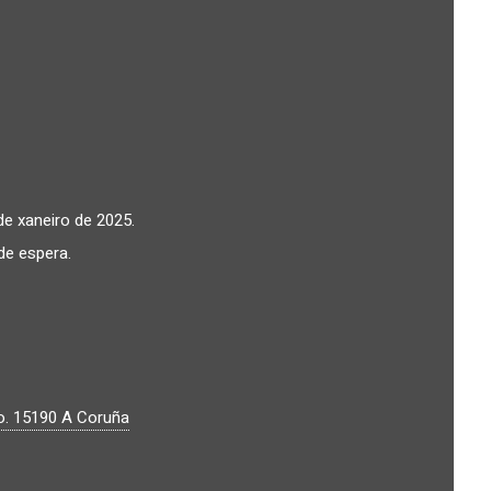
de xaneiro de 2025.
 de espera.
o.
15190
A Coruña