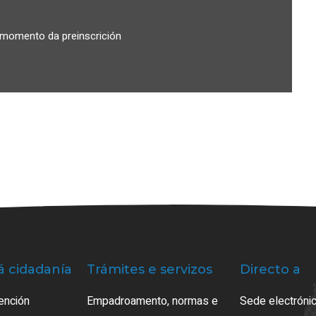
 momento da preinscrición
á cidadanía
Trámites e servizos
Directo a
ención
Empadroamento, normas e
Sede electrónic