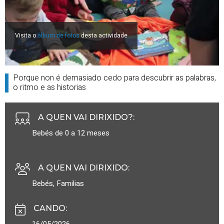
Visita o
álbum de fotos
desta actividade
Porque non é demasiado cedo para descubrir as palabras,
o ritmo e as historias
A QUEN VAI DIRIXIDO?
:
Bebés de 0 a 12 meses
A QUEN VAI DIRIXIDO
:
Bebés
,
Familias
CANDO
:
16/05/2026