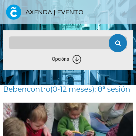
AXENDA | EVENTO
Opcións
Bebencontro(0-12 meses): 8ª sesión