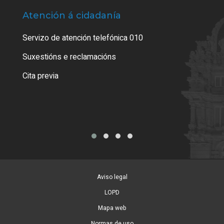
Atención á cidadanía
Trá
Servizo de atención telefónica 010
Empa
certi
Suxestións e reclamacións
Como
Cita previa
Tarx
Aviso legal
LOPD
Mapa web
Normas de uso