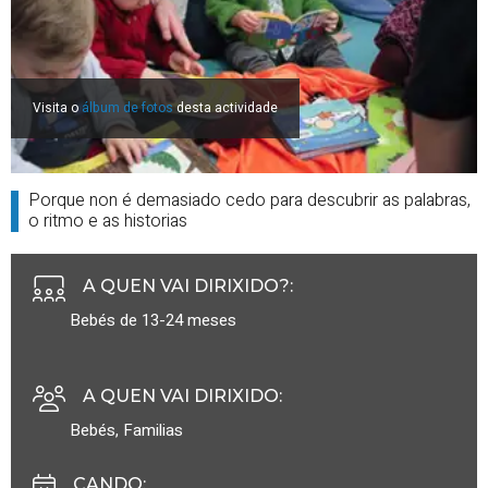
Visita o
álbum de fotos
desta actividade
Porque non é demasiado cedo para descubrir as palabras,
o ritmo e as historias
A QUEN VAI DIRIXIDO?
:
Bebés de 13-24 meses
A QUEN VAI DIRIXIDO
:
Bebés
,
Familias
CANDO
: