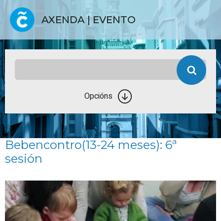
AXENDA | EVENTO
Opcións
Bebencontro(13-24 meses): 6ª
sesión