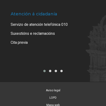
Atención á cidadanía
Trá
Servizo de atención telefónica 010
Empa
certi
Suxestións e reclamacións
Como
Cita previa
Tarx
Aviso legal
LOPD
Mapa web