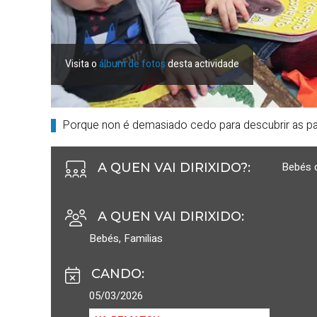
Visita o
álbum de fotos
desta actividade
Porque non é demasiado cedo para descubrir as pala
Bebés 
A QUEN VAI DIRIXIDO?
:
A QUEN VAI DIRIXIDO
:
Bebés
,
Familias
CANDO
:
05/03/2026