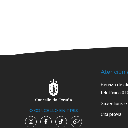
Atención 
Servizo de at
telefónica 01
Suxestións e
O CONCELLO EN RRSS
Cita previa