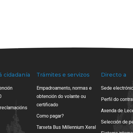
á cidadanía
Trámites e servizos
Directo a
ención
Empadroamento, normas e
Sede electrónic
0
obtención do volante ou
Perfil do contr
certificado
 reclamacións
Axenda de Lec
Como pagar?
Selección de p
Tarxeta Bus Millennium Xeral