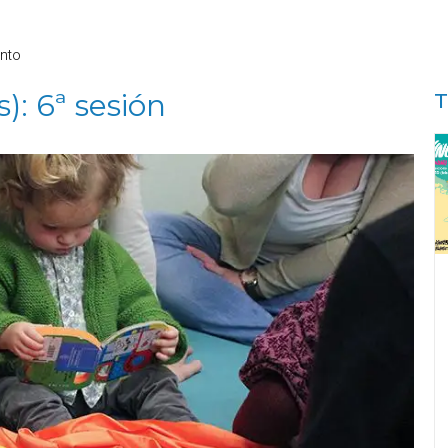
nto
: 6ª sesión
T