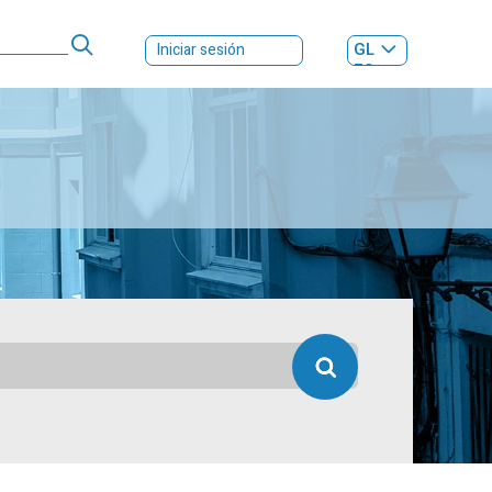
GL
Iniciar sesión
ES
|