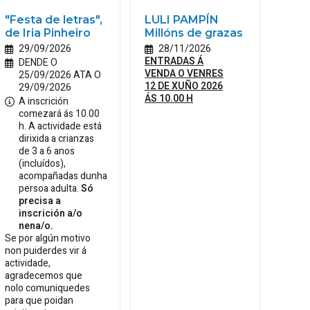
"Festa de letras",
LULI PAMPÍN
de Iria Pinheiro
Millóns de grazas
29/09/2026
28/11/2026
ENTRADAS Á
DENDE O
VENDA O VENRES
25/09/2026 ATA O
12 DE XUÑO 2026
29/09/2026
ÁS 10.00 H
A inscrición
comezará ás 10.00
h. A actividade está
dirixida a crianzas
de 3 a 6 anos
(incluídos),
acompañadas dunha
persoa adulta.
Só
precisa a
inscrición a/o
nena/o.
Se por algún motivo
non puiderdes vir á
actividade,
agradecemos que
nolo comuniquedes
para que poidan