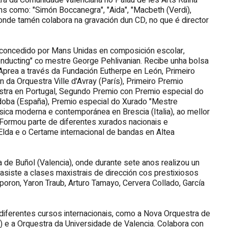
ra da Comunidade valenciana no Palau de les Arts Raíña
ns como: "Simón Boccanegra", "Aida", "Macbeth (Verdi),
i), onde tamén colabora na gravación dun CD, no que é director
 concedido por Mans Unidas en composición escolar,
onducting" co mestre George Pehlivanian. Recibe unha bolsa
prea a través da Fundación Eutherpe en León, Primeiro
 da Orquestra Ville d'Avray (París), Primeiro Premio
estra en Portugal, Segundo Premio con Premio especial do
rdoba (España), Premio especial do Xurado "Mestre
úsica moderna e contemporánea en Brescia (Italia), ao mellor
. Formou parte de diferentes xurados nacionais e
Elda e o Certame internacional de bandas en Altea
de Buñol (Valencia), onde durante sete anos realizou un
siste a clases maxistrais de dirección cos prestixiosos
oron, Yaron Traub, Arturo Tamayo, Cervera Collado, García
 diferentes cursos internacionais, como a Nova Orquestra de
ia) e a Orquestra da Universidade de Valencia. Colabora con