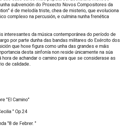
xo unha subvención do Proxecto Novos Compositores da
on" é de melodía triste, chea de misterio, que evoluciona
ico complexo na percusión, e culmina nunha frenética
is interesantes da música contemporánea do período de
ncargo por parte dunha das bandas militares do Exército dos
sición que hoxe figura como unha das grandes e máis
importancia desta sinfonía non reside únicamente na súa
 á hora de achandar o camino para que se considerase as
o de calidade..
asodobre "El Camino"
nta Cecilia " Op.24
a Banda "8 de Febrer. "