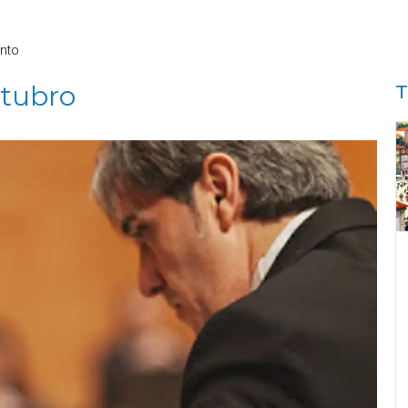
nto
tubro
T