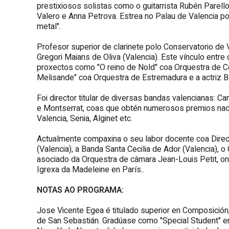
prestixiosos solistas como o guitarrista Rubén Parello
Valero e Anna Petrova. Estrea no Palau de Valencia p
metal".
Profesor superior de clarinete polo Conservatorio de 
Gregori Maians de Oliva (Valencia). Este vínculo entr
proxectos como "O reino de Nold" coa Orquestra de Có
Melisande" coa Orquestra de Estremadura e a actriz B
Foi director titular de diversas bandas valencianas: 
e Montserrat, coas que obtén numerosos premios naci
Valencia, Senia, Alginet etc.
Actualmente compaxina o seu labor docente coa Direcc
(Valencia), a Banda Santa Cecilia de Ador (Valencia), 
asociado da Orquestra de cámara Jean-Louis Petit, on
Igrexa da Madeleine en París..
NOTAS AO PROGRAMA:
Jose Vicente Egea é titulado superior en Composición
de San Sebastián. Gradúase como "Special Student" e