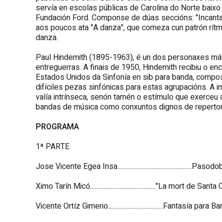
servía en escolas públicas de Carolina do Norte bai
Fundación Ford. Componse de dúas seccións: "Incantati
aos poucos ata "A danza", que comeza cun patrón rítm
danza.
Paul Hindemith (1895-1963), é un dos personaxes má
entreguerras. A finais de 1950, Hindemith recibiu o e
Estados Unidos da Sinfonía en sib para banda, compo
difíciles pezas sinfónicas para estas agrupacións. A 
valía intrínseca, senón tamén o estímulo que exerceu
bandas de música como conxuntos dignos de repertori
PROGRAMA
1ª PARTE
Jose Vicente Egea Insa..................................................P
Ximo Tarín Micó............................................"La mort de Sa
Vicente Ortíz Gimeno.....................................Fantasía par