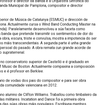
rofesor e director da Banda e a Orquestra Sinfónica do
 Banda Municipal de Pamplona, compositor e director
uperior de Música de Catalunya (ESMUC) e dirección de
elona. Actualmente cursa o Wind Band Conducting Master na
anda). Paralelamente desenvolveu a súa faceta como
a banda que pretende transmitir os sentimentos de dor do
a obra, escura, triste e convulsa, mostra a impotencia do ser
s máis transcendentais. A segunda parte é unha grande
n persoal do pasado. A obra remata cun grande acorde de
o supraterrenal.
 no conservatorio superior de Castelló e é graduado en
of Music de Boston. Actualmente compaxina a composición
os e é profesor en Berklee.
ario de vodas dos pais do compositor e para ser obra
s da comunidade valenciana en 2012.
 alumno de Clifton Williams. Traballou como timbaleiro da
 militares. Incatation and Dance foi a primeira obra
 das súas obras máis populares. Escribiuna mentres