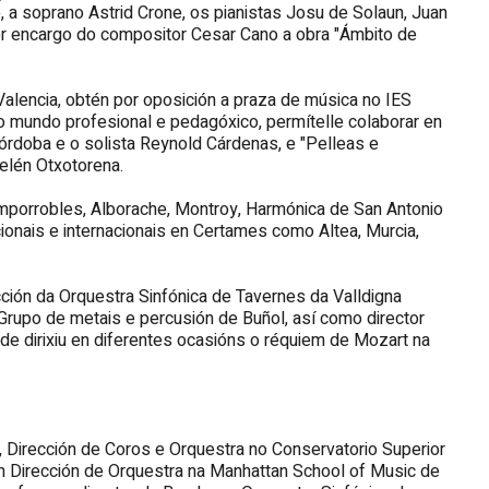
, a soprano Astrid Crone, os pianistas Josu de Solaun, Juan
or encargo do compositor Cesar Cano a obra "Ámbito de
Valencia, obtén por oposición a praza de música no IES
e o mundo profesional e pedagóxico, permítelle colaborar en
rdoba e o solista Reynold Cárdenas, e "Pelleas e
elén Otxotorena.
Camporrobles, Alborache, Montroy, Harmónica de San Antonio
onais e internacionais en Certames como Altea, Murcia,
ión da Orquestra Sinfónica de Tavernes da Valldigna
o Grupo de metais e percusión de Buñol, así como director
de dirixiu en diferentes ocasións o réquiem de Mozart na
, Dirección de Coros e Orquestra no Conservatorio Superior
n Dirección de Orquestra na Manhattan School of Music de