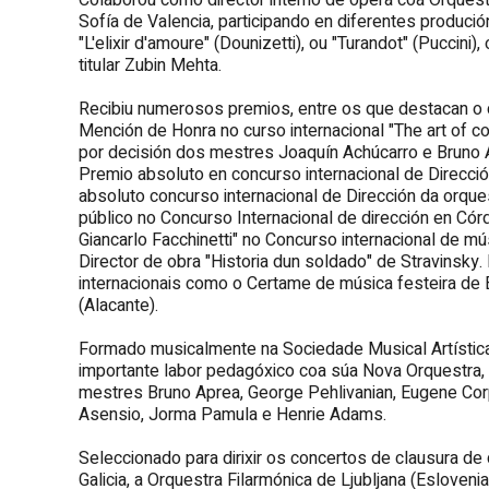
Colaborou como director interno de ópera coa Orquest
Sofía de Valencia, participando en diferentes produció
"L'elixir d'amoure" (Dounizetti), ou "Turandot" (Puccin
titular Zubin Mehta.
Recibiu numerosos premios, entre os que destacan o
Mención de Honra no curso internacional "The art of c
por decisión dos mestres Joaquín Achúcarro e Bruno A
Premio absoluto en concurso internacional de Dirección
absoluto concurso internacional de Dirección da orqu
público no Concurso Internacional de dirección en Có
Giancarlo Facchinetti" no Concurso internacional de m
Director de obra "Historia dun soldado" de Stravinsky
internacionais como o Certame de música festeira de 
(Alacante).
Formado musicalmente na Sociedade Musical Artística 
importante labor pedagóxico coa súa Nova Orquestra, a
mestres Bruno Aprea, George Pehlivanian, Eugene Corp
Asensio, Jorma Pamula e Henrie Adams.
Seleccionado para dirixir os concertos de clausura de
Galicia, a Orquestra Filarmónica de Ljubljana (Esloven