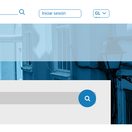
GL
Iniciar sesión
ES
|