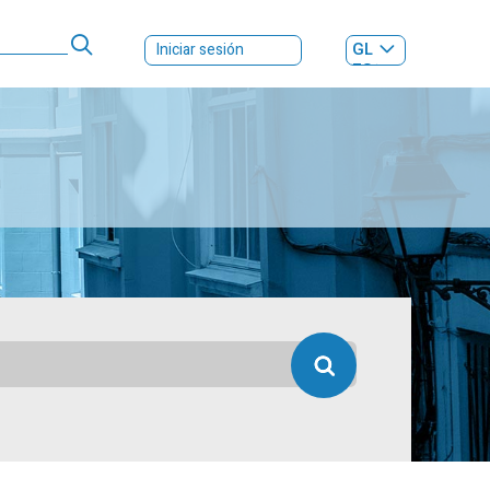
GL
Iniciar sesión
ES
|