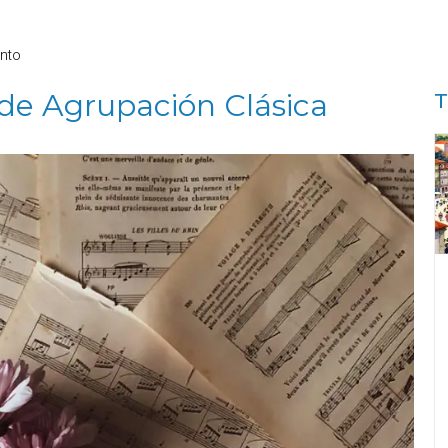
nto
e Agrupación Clásica
T