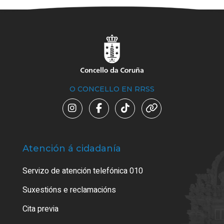
O CONCELLO EN RRSS
Atención á cidadanía
Trá
Servizo de atención telefónica 010
Empa
certi
Suxestións e reclamacións
Como
Cita previa
Tarx