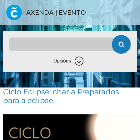
AXENDA | EVENTO
Opcións
Ciclo Eclipse: charla Preparados
para a eclipse