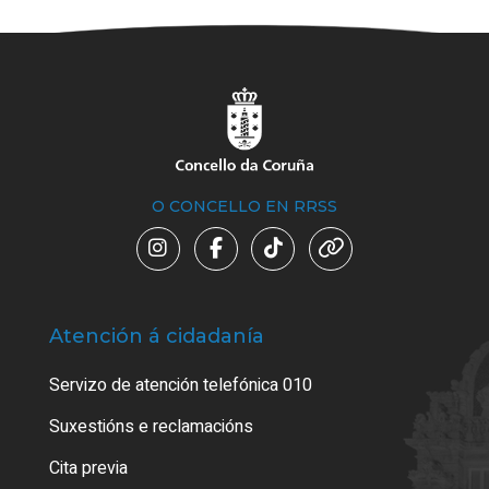
O CONCELLO EN RRSS
Atención á cidadanía
Trá
Servizo de atención telefónica 010
Empa
certi
Suxestións e reclamacións
Como
Cita previa