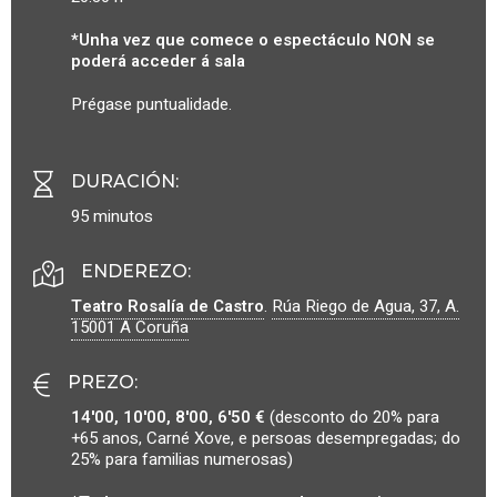
*Unha vez que comece o espectáculo NON se
poderá acceder á sala
Prégase puntualidade.
DURACIÓN
:
95 minutos
ENDEREZO:
Teatro Rosalía de Castro
.
Rúa Riego de Agua, 37, A.
15001
A Coruña
PREZO
:
14'00, 10'00, 8'00, 6'50 €
(desconto do 20% para
+65 anos, Carné Xove, e persoas desempregadas; do
25% para familias numerosas)