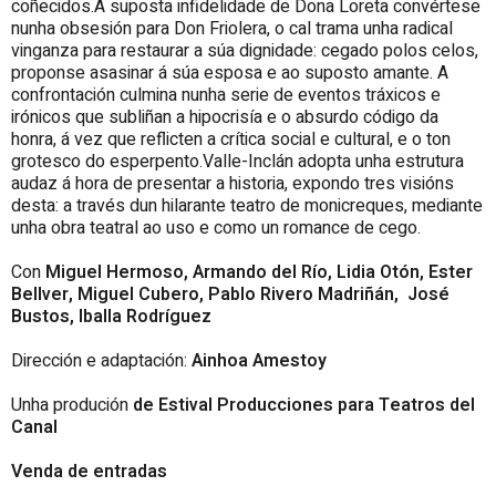
coñecidos.A suposta infidelidade de Dona Loreta convértese
nunha obsesión para Don Friolera, o cal trama unha radical
vinganza para restaurar a súa dignidade: cegado polos celos,
proponse asasinar á súa esposa e ao suposto amante. A
confrontación culmina nunha serie de eventos tráxicos e
irónicos que subliñan a hipocrisía e o absurdo código da
honra, á vez que reflicten a crítica social e cultural, e o ton
grotesco do esperpento.Valle-Inclán adopta unha estrutura
audaz á hora de presentar a historia, expondo tres visións
desta: a través dun hilarante teatro de monicreques, mediante
unha obra teatral ao uso e como un romance de cego.
Con
Miguel Hermoso, Armando del Río, Lidia Otón, Ester
Bellver, Miguel Cubero, Pablo Rivero Madriñán, José
Bustos, Iballa Rodríguez
Dirección e adaptación:
Ainhoa Amestoy
Unha produción
de Estival Producciones para Teatros del
Canal
Venda de entradas