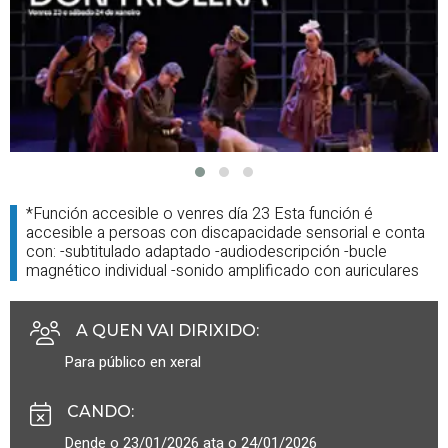
*Función accesible o venres día 23 Esta función é
accesible a persoas con discapacidade sensorial e conta
con: -subtitulado adaptado -audiodescripción -bucle
magnético individual -sonido amplificado con auriculares
A QUEN VAI DIRIXIDO
:
Para público en xeral
CANDO
:
Dende o 23/01/2026 ata o 24/01/2026