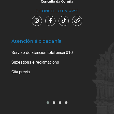
O CONCELLO EN RRSS
Atención á cidadanía
Trá
Servizo de atención telefónica 010
Empa
certi
Suxestións e reclamacións
Como
Cita previa
Tarx