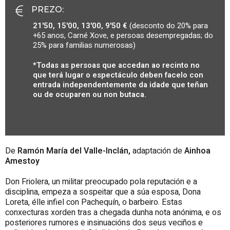
PREZO
:
21'50, 15'00, 13'00, 9'50 €
(desconto do 20% para
+65 anos, Carné Xove, e persoas desempregadas; do
25% para familias numerosas)
*Todas as persoas que accedan ao recinto no
que terá lugar o espectáculo deben facelo con
entrada independentemente da idade que teñan
ou de ocuparen ou non butaca.
De
Ramón María del Valle-Inclán,
adaptación de
Ainhoa
Amestoy
Don Friolera, un militar preocupado pola reputación e a
disciplina, empeza a sospeitar que a súa esposa, Dona
Loreta, élle infiel con Pachequín, o barbeiro. Estas
conxecturas xorden tras a chegada dunha nota anónima, e os
posteriores rumores e insinuacións dos seus veciños e