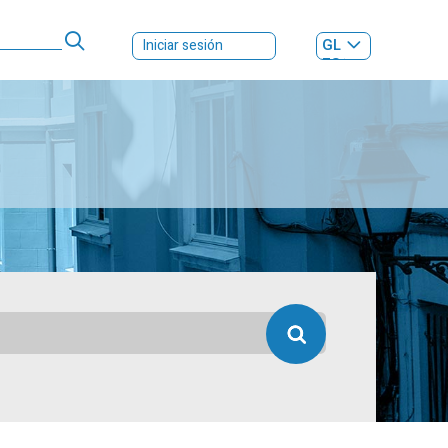
GL
Iniciar sesión
ES
|