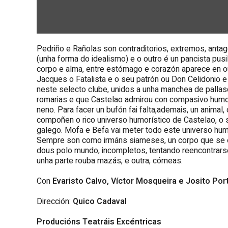
Pedriño e Rañolas son contraditorios, extremos, antag
(unha forma do idealismo) e o outro é un pancista pus
corpo e alma, entre estómago e corazón aparece en o
Jacques o Fatalista e o seu patrón ou Don Celidonio e
neste selecto clube, unidos a unha manchea de pallas
romarias e que Castelao admirou con compasivo humor.
neno. Para facer un bufón fai falta,ademais, un anima
compoñen o rico universo humorístico de Castelao, o 
galego. Mofa e Befa vai meter todo este universo hum
Sempre son como irmáns siameses, un corpo que se es
dous polo mundo, incompletos, tentando reencontrars
unha parte rouba mazás, e outra, cómeas.
Con
Evaristo Calvo, Víctor Mosqueira e Josito Por
Dirección:
Quico Cadaval
Producións Teatráis Excéntricas