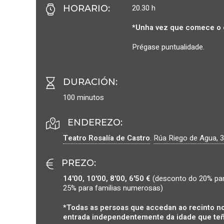
20.30 h
HORARIO
:
*Unha vez que comece o 
Prégase puntualidade.
DURACIÓN
:
100 minutos
ENDEREZO:
Teatro Rosalía de Castro
.
Rúa Riego de Agua, 3
PREZO
:
14'00, 10'00, 8'00, 6'50 €
(desconto do 20% par
25% para familias numerosas)
*Todas as persoas que accedan ao recinto no
entrada independentemente da idade que teñ