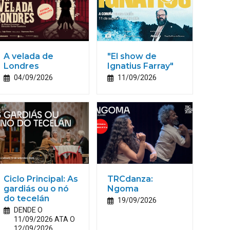
A velada de
"El show de
Londres
Ignatius Farray"
04/09/2026
11/09/2026
Ciclo Principal: As
TRCdanza:
gardiás ou o nó
Ngoma
do tecelán
19/09/2026
DENDE O
11/09/2026 ATA O
12/09/2026