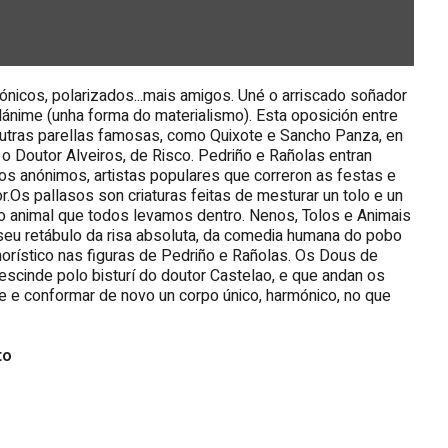
ónicos, polarizados...mais amigos. Uné o arriscado soñador
ilánime (unha forma do materialismo). Esta oposición entre
utras parellas famosas, como Quixote e Sancho Panza, en
 o Doutor Alveiros, de Risco. Pedriño e Rañolas entran
os anónimos, artistas populares que correron as festas e
Os pallasos son criaturas feitas de mesturar un tolo e un
l, o animal que todos levamos dentro. Nenos, Tolos e Animais
seu retábulo da risa absoluta, da comedia humana do pobo
orístico nas figuras de Pedriño e Rañolas. Os Dous de
cinde polo bisturí do doutor Castelao, e que andan os
e e conformar de novo un corpo único, harmónico, no que
to