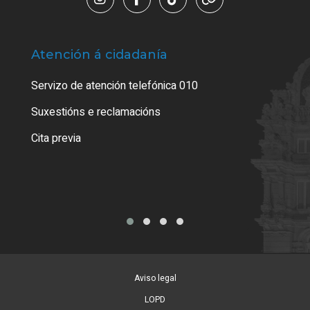
Atención á cidadanía
Trá
Servizo de atención telefónica 010
Empa
certi
Suxestións e reclamacións
Como
Cita previa
Tarx
Aviso legal
LOPD