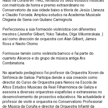
Nado na Coruña en 1982, rematou os seus estudos musicais
con matrícula de honra e premio extraordinario no
Conservatorio da súa cidade baixo a titoría de Jesús Llaneza
e Claudio Forcada. Ampliou estudos na Academia Musicale
Chigiana de Siena con Giuliano Carmignola.
Perfeccionou a súa formación violinística con diferentes
mestres (Jennifer Gilbert, Yoko Takebe, Olga Vilkomirskaia...)
así como dirección de orquestra con Alan Gilbert, James
Ross e Naoto Otomo.
Formouse tamén como violinista barroco e fai parte do
cuarteto Alicerce e do grupo de música antiga Ars
Combinatoria.
No apartado pedagóxico foi profesor da Orquestra Xoven da
Sinfónica de Galicia. Participa dende a súa creación como
director do Curso de Orquestra para Nenos na Escola de
Altos Estudos Musicais da Real Filharmónica de Galiza e
asesora a diversas orquestras españolas e extranxeiras no
desenvolvemento de proxectos educativos. Na actualidade é
profesor de violín e orquestra no Conservatorio Profesional
de Música da Coruña e director da Orquestra Infantil da