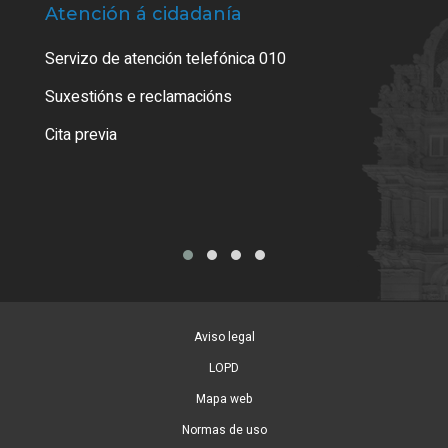
Atención á cidadanía
Trá
Servizo de atención telefónica 010
Empa
certi
Suxestións e reclamacións
Como
Cita previa
Tarx
Aviso legal
LOPD
Mapa web
Normas de uso