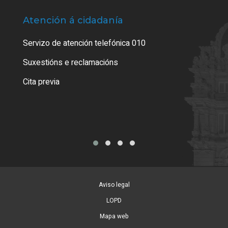
Atención á cidadanía
Trá
Servizo de atención telefónica 010
Empa
certi
Suxestións e reclamacións
Como
Cita previa
Tarx
Aviso legal
LOPD
Mapa web