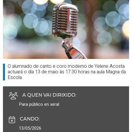
O alumnado de canto e coro moderno de Yelene Acosta
actuará o día 13 de maio ás 17:30 horas na aula Magna da
Escola.
A QUEN VAI DIRIXIDO
:
Para público en xeral
CANDO
:
13/05/2026