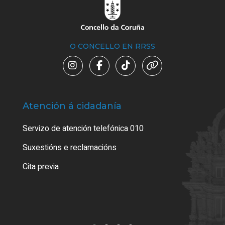
O CONCELLO EN RRSS
Atención á cidadanía
Trá
Servizo de atención telefónica 010
Empa
certi
Suxestións e reclamacións
Como
Cita previa
Tarx