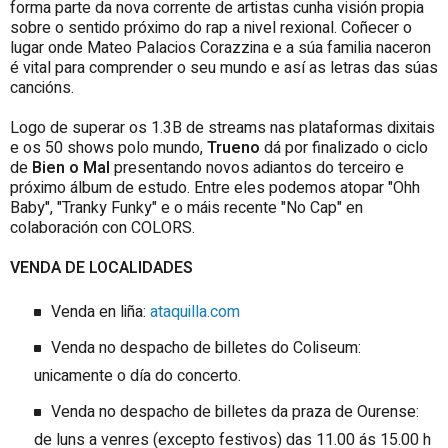
forma parte da nova corrente de artistas cunha visión propia
sobre o sentido próximo do rap a nivel rexional. Coñecer o
lugar onde Mateo Palacios Corazzina e a súa familia naceron
é vital para comprender o seu mundo e así as letras das súas
cancións.
Logo de superar os 1.3B de streams nas plataformas dixitais
e os 50 shows polo mundo,
Trueno
dá por finalizado o ciclo
de
Bien
o Mal
presentando novos adiantos do terceiro e
próximo álbum de estudo. Entre eles podemos atopar "Ohh
Baby", "Tranky Funky" e o máis recente "No Cap" en
colaboración con COLORS.
VENDA DE LOCALIDADES
Venda en liña:
ataquilla.com
Venda no despacho de billetes do Coliseum:
unicamente o día do concerto.
Venda no despacho de billetes da praza de Ourense:
de luns a venres (excepto festivos) das 11.00 ás 15.00 h