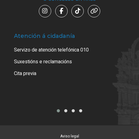
Atención á cidadanía
Trá
Servizo de atención telefónica 010
Empa
certi
Suxestións e reclamacións
Como
Cita previa
Tarx
Aviso legal